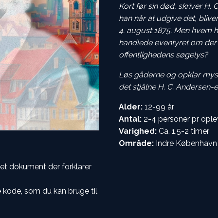
Kort før sin død, skriver H.
han når at udgive det, bliver
4. august 1875. Men hvem h
handlede eventyret om der gø
offentlighedens søgelys?
Løs gåderne og opklar mys
det stjålne H. C. Andersen-e
Alder:
12-99 år
Antal:
2-4 personer pr ople
Varighed:
Ca. 1,5-2 timer
Område:
Indre København
l et dokument der forklarer
kode, som du kan bruge til