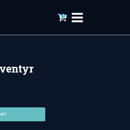
0
Eventyr
ART