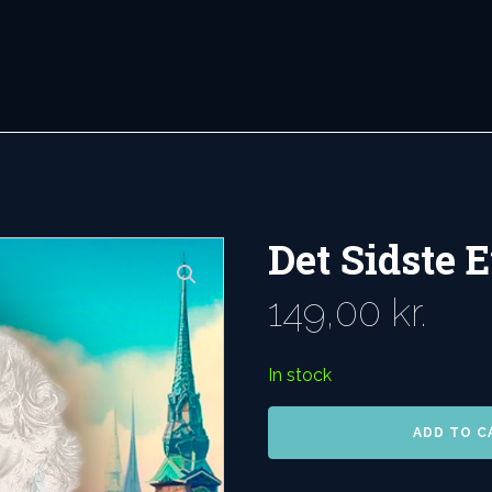
Det Sidste 
149,00
kr.
In stock
Det
ADD TO C
Sidste
Eventyr
quantity